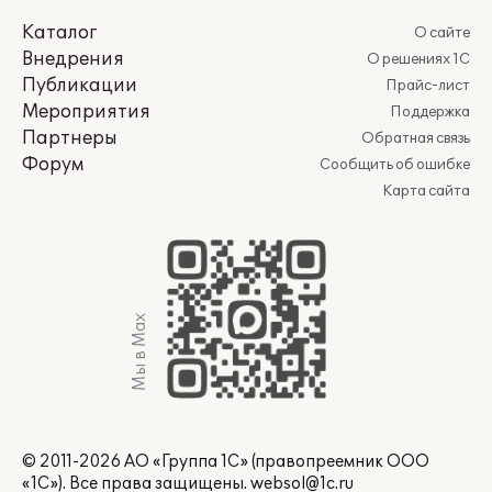
Каталог
О сайте
Внедрения
О решениях 1С
Публикации
Прайс-лист
Мероприятия
Поддержка
Партнеры
Обратная связь
Форум
Сообщить об ошибке
Карта сайта
Мы в Max
© 2011-2026 АО «Группа 1С» (правопреемник ООО
«1С»). Все права защищены.
websol@1c.ru