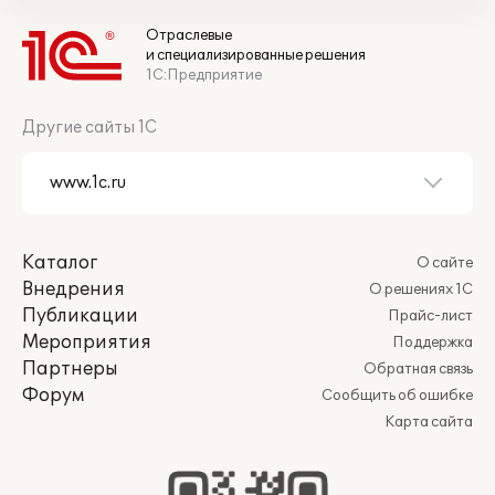
Отраслевые
и специализированные решения
1С:Предприятие
Другие сайты 1С
Каталог
О сайте
Внедрения
О решениях 1С
Публикации
Прайс-лист
Мероприятия
Поддержка
Партнеры
Обратная связь
Форум
Сообщить об ошибке
Карта сайта