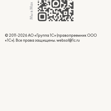
Мы в Max
© 2011-2026 АО «Группа 1С» (правопреемник ООО
«1С»). Все права защищены.
websol@1c.ru