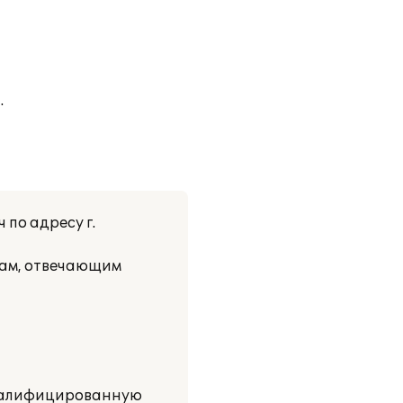
.
по адресу г.
мам, отвечающим
квалифицированную