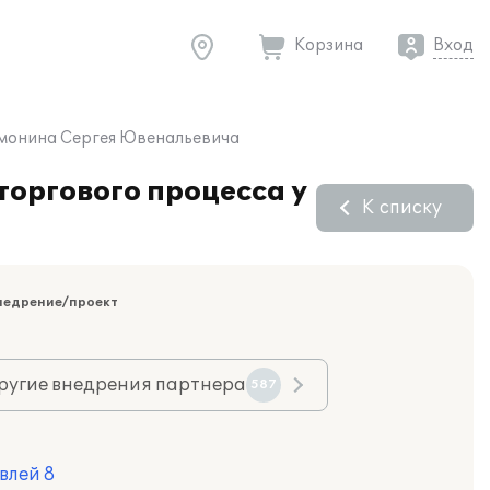
Корзина
Вход
умонина Сергея Ювенальевича
торгового процесса у
К списку
недрение/проект
ругие внедрения партнера
587
влей 8