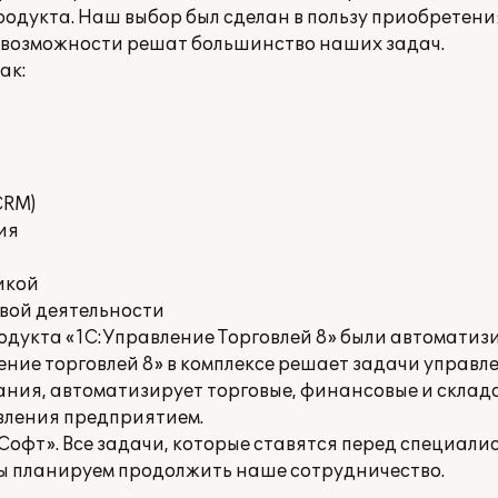
одукта. Наш выбор был сделан в пользу приобретени
 ее возможности решат большинство наших задач.
ак:
CRM)
ия
икой
овой деятельности
одукта «1С:Управление Торговлей 8» были автомати
ние торговлей 8» в комплексе решает задачи управле
ания, автоматизирует торговые, финансовые и склад
вления предприятием.
офт». Все задачи, которые ставятся пе­ред специали
ы плани­руем продолжить наше сотрудничество.