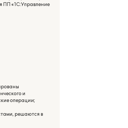
я ПП «1С:Управление
зированы
нческого и
ские операции;
стами, решаются в