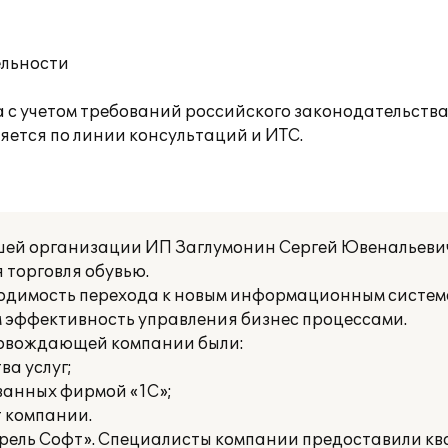
ельности
 с учетом требований российского законодательства
ется по линии консультаций и ИТС.
ей организации ИП Заглумонин Сергей Ювенальевич 
я торговля обувью.
бходимость перехода к новым информационным систе
эффективность управления бизнес процессами.
ровождающей компании были:
а услуг;
ванных фирмой «1С»;
т компании.
прель Софт». Специалисты компании предоставили 