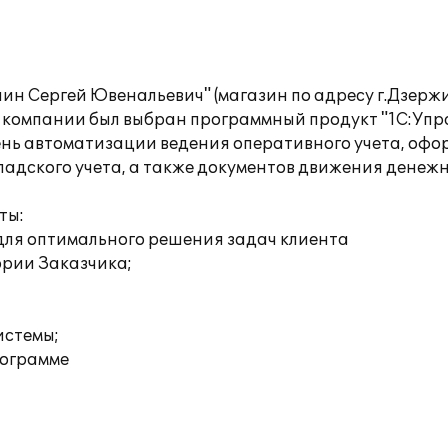
 Сергей Ювенальевич" (магазин по адресу г.Дзержинс
 компании был выбран программный продукт "1С:Упра
нь автоматизации ведения оперативного учета, офо
ладского учета, а также документов движения денежн
ты:
для оптимального решения задач клиента
ории Заказчика;
истемы;
рограмме