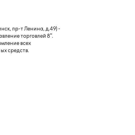
к, пр-т Ленина, д.49) -
вление торговлей 8".
рмление всех
ых средств.