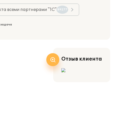
та всеми партнерами "1С"
89277
 задача
Отзыв клиента