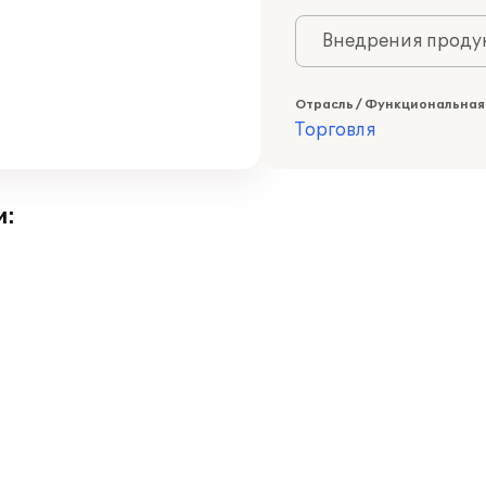
Внедрения продук
Отрасль / Функциональная
Торговля
и: