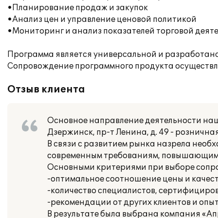
•Планирование продаж и закупок
•Анализ цен и управление ценовой политикой
•Мониторинг и анализ показателей торговой деят
Программа является универсальной и разработана
Сопровождение программного продукта осуществля
Отзыв клиента
Основное направление деятельности наш
Дзержинск, пр-т Ленина, д. 49 - рознична
В связи с развитием рынка назрела нео
современным требованиям, повышающим 
Основными критериями при выборе соп
-оптимальное соотношение цены и качеств
-количество специалистов, сертифициро
-рекомендации от других клиентов и опы
В результате была выбрана компания «А