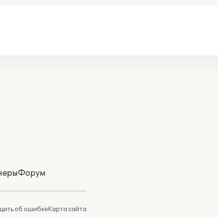
неры
Форум
ить об ошибке
Карта сайта