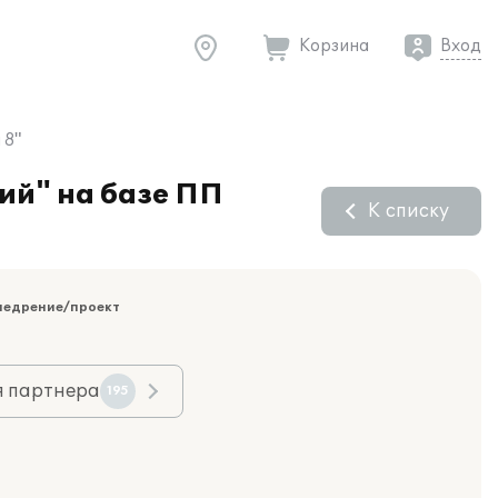
Корзина
Вход
 8"
ий" на базе ПП
К списку
недрение/проект
я партнера
195