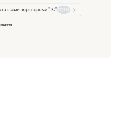
та всеми партнерами "1С"
575993
 задача