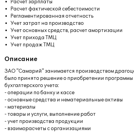
Расчет зарплаты
Расчет фактической себестоимости
Регламентированная отчетность
Учет затрат на производство
Учет основных средств, расчет амортизации
Учет прихода ТМЦ
Учет продаж ТМЦ
Описание
ЗАО "Самарий" занимается производством драгоце
было принято решение о приобретении программы "
бухгалтерского учета:
- операции по банку и кассе
- основные средства и нематериальные активы
- материалы
- товары и услуги, выполнение работ
- учет производства продукции
- взаиморасчеты с организациями