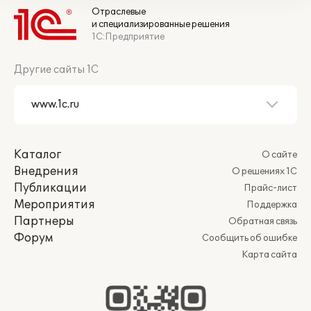
Отраслевые
и специализированные решения
1С:Предприятие
Другие сайты 1С
Каталог
О сайте
Внедрения
О решениях 1С
Публикации
Прайс-лист
Мероприятия
Поддержка
Партнеры
Обратная связь
Форум
Сообщить об ошибке
Карта сайта