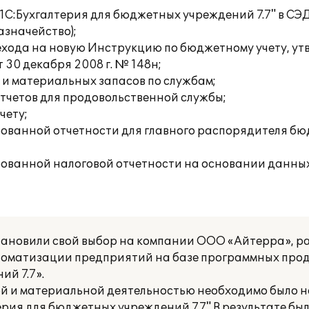
1С:Бухгалтерия для бюджетных учреждений 7.7" в СЭД
азначейство);
ехода на новую Инструкцию по бюджетному учету, у
30 декабря 2008 г. № 148н;
 и материальных запасов по службам;
тчетов для продовольственной службы;
чету;
ованной отчетности для главного распорядителя бю
ванной налоговой отчетности на основании данных 
становили свой выбор на компании ООО «Айтерра», 
втоматизации предприятий на базе программных про
ий 7.7».
ой и материальной деятельностью необходимо было 
ерия для бюджетных учреждений 7.7" В результате б