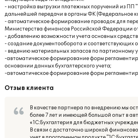
- настройка выгрузки платежных поручений из ПП "
дальнейшей передачи в органы ФК (Федеральное к
- автоматическое формирование проводок для пер
Министерства финансов Российской Федерации от 
- добавлению возможности учета основных средств
- создание документооборота и соответствующих о
- ведению материальных запасов по партионному у
-автоматическое формирование форм регламентир
основании данных бухгалтерского учета;
-автоматическое формирование форм регламентиро
Отзыв клиента
В качестве партнера по внедрению мы о
более 7 лет и имеющей большой опыт в а
«1С:Бухгалтерия для бюджетных учрежден
В связи с достаточно широкой финансов
учет в программном продукте "1С:Бухгалт