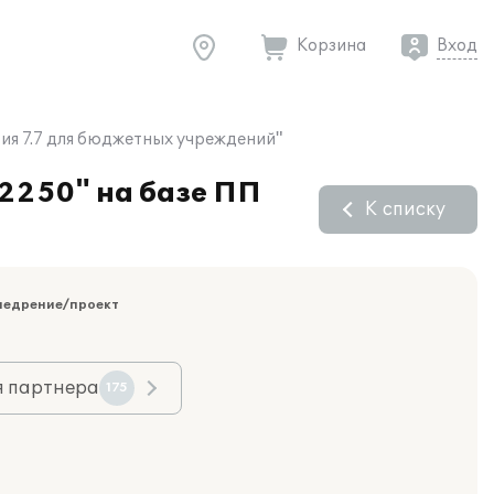
Корзина
Вход
рия 7.7 для бюджетных учреждений"
62250" на базе ПП
К списку
недрение/проект
я партнера
175