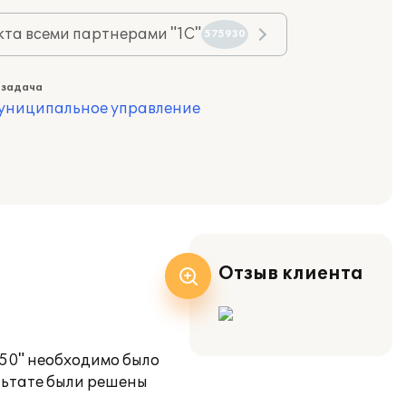
та всеми партнерами "1С"
575930
 задача
муниципальное управление
Отзыв клиента
250" необходимо было
льтате были решены