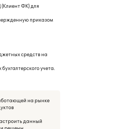
 (Клиент ФК) для
твержденную приказом
джетных средств на
бухгалтерского учета.
работающей на рынке
дуктов
настроить данный
ыли решены