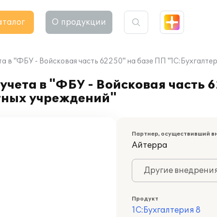
аталог
О продукции
а в "ФБУ - Войсковая часть 62250" на базе ПП "1С:Бухгалте
учета в "ФБУ - Войсковая часть 
етных учреждений"
Партнер, осуществивший в
Айтерра
Другие внедрени
Продукт
1С:Бухгалтерия 8