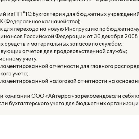
й из ПП "1С:Бухгалтерия для бюджетных учреждений 7
К (Федеральное казначейство);
к для перехода на новую Инструкцию по бюджетному 
нансов Российской Федерации от 30 декабря 2008 г
х средств и материальных запасов по службам;
твующих отчетов для продовольственной службы;
ионному учету;
гламентированной отчетности для главного распоря
кого учета;
гламентированной налоговой отчетности на основа
ки компании ООО «Айтерра» зарекомендовали себя к
ти бухгалтерского учета для бюджетных организаци