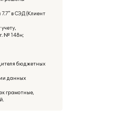
.7" в СЭД (Клиент
учету,
. № 148н;
дителя бюджетных
нии данных
ак грамотные,
й.