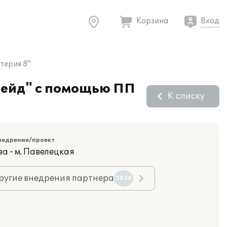
Корзина
Вход
терия 8"
рейд" с помощью ПП
К списку
недрение/проект
а - м. Павелецкая
ругие внедрения партнера
3830