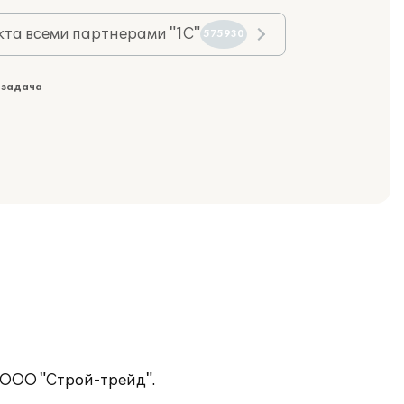
та всеми партнерами "1С"
575930
 задача
 ООО "Строй-трейд".