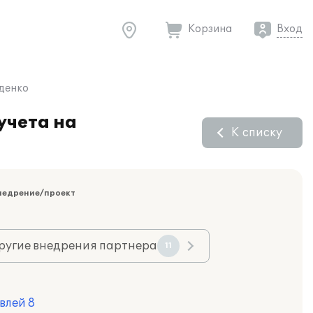
Корзина
Вход
ыденко
учета на
К списку
недрение/проект
ругие внедрения партнера
11
влей 8