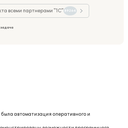
та всеми партнерами "1С"
89264
 задача
я была автоматизация оперативного и