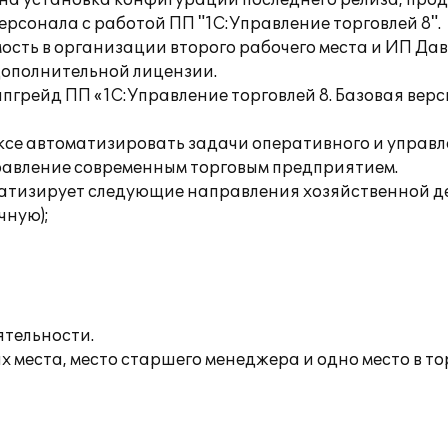
на установка конфигурации последнего релиза, пр
ерсонала с работой ПП "1С:Управление торговлей 8".
ость в организации второго рабочего места и ИП Д
 дополнительной лицензии.
грейд ПП «1С:Управление торговлей 8. Базовая верс
ексе автоматизировать задачи оперативного и управ
равление современным торговым предприятием.
атизирует следующие направления хозяйственной д
чную);
ятельности.
 места, место старшего менеджера и одно место в тор