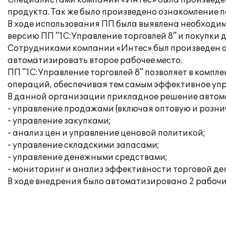
Специалистами компании «Интес» была произведе
продукта. Так же было произведено ознакомление п
В ходе использования ПП была выявлена необходим
версию ПП "1С:Управление торговлей 8" и покупки
Сотрудниками компании «Интес» был произведен ап
автоматизировать второе рабочее место.
ПП "1С:Управление торговлей 8" позволяет в компл
операций, обеспечивая тем самым эффективное уп
В данной организации прикладное решение автом
- управление продажами (включая оптовую и розни
- управление закупками;
- анализ цен и управление ценовой политикой;
- управление складскими запасами;
- управление денежными средствами;
- мониторинг и анализ эффективности торговой де
В ходе внедрения было автоматизировано 2 рабочих