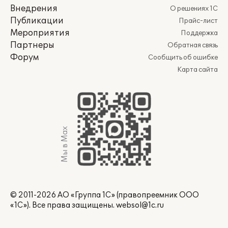
Внедрения
О решениях 1С
Публикации
Прайс-лист
Мероприятия
Поддержка
Партнеры
Обратная связь
Форум
Сообщить об ошибке
Карта сайта
Мы в Max
© 2011-2026 АО «Группа 1С» (правопреемник ООО
«1С»). Все права защищены.
websol@1c.ru