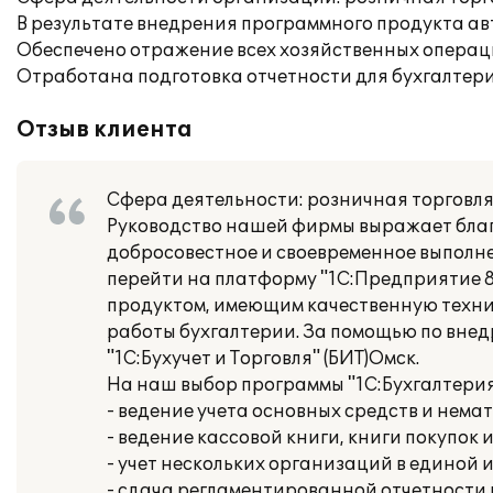
В результате внедрения программного продукта ав
Обеспечено отражение всех хозяйственных операц
Отработана подготовка отчетности для бухгалтер
Отзыв клиента
Сфера деятельности: розничная торговля
Руководство нашей фирмы выражает благод
добросовестное и своевременное выполне
перейти на платформу "1С:Предприятие 
продуктом, имеющим качественную техн
работы бухгалтерии. За помощью по вне
"1С:Бухучет и Торговля" (БИТ)Омск.
На наш выбор программы "1С:Бухгалтерия
- ведение учета основных средств и нема
- ведение кассовой книги, книги покупок 
- учет нескольких организаций в единой
- сдача регламентированной отчетности