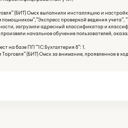
говля" (БИТ) Омск выполнили инсталляцию и настрой
м помощником","Экспресс проверкой ведения учета",
тности, загрузили адресный классификатор и класси
е,произвели начальное обучение пользователей, оказ
 на базе ПП "1С:Бухгалтерия 8": 1.
 Торговля" (БИТ) Омск за внимание, проявленное в хо