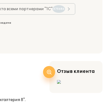
та всеми партнерами "1С"
575686
 задача
Отзыв клиента
хгалтерия 8".