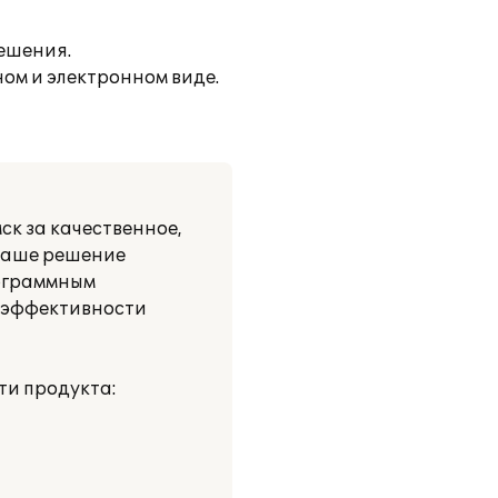
ешения.
ом и электронном виде.
ск за качественное,
 Наше решение
рограммным
 эффективности
ти продукта: