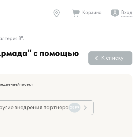
Корзина
Вход
лтерия 8".
"Армада" с помощью
К списку
недрение/проект
ругие внедрения партнера
2899