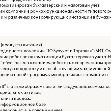
томатизирован бухгалтерский и налоговый учет.
ий компании в рамках функциональности типового р
ии и различных контролирующих инстанций в бумажн
 (продукты питания).
арность компании "1С:Бухучет и Торговля" (БИТ) Ом
ние работ по автоматизации бухгалтерского учета.
8" обусловлено желанием работать с современным п
ическую поддержку и способствующим максимальной
дрению новой программы мы обратились в компанию
 8" главным образом повлияли следующие возможнос
териальных активов;
и книги продаж;
 информационной базе;
 и персонифицированный учет;