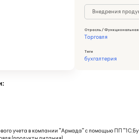
Внедрения продук
Отрасль / Функциональная
Торговля
Теги
бухгалтерия
и:
ого учета в компании "Армада" с помощью ПП "1С:Бу
вля (продукты питания).