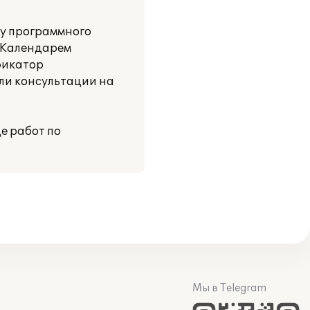
ку программного
 "Календарем
фикатор
али консультации на
де работ по
Мы в Telegram