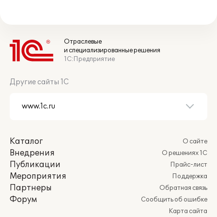
Отраслевые
и специализированные решения
1С:Предприятие
Другие сайты 1С
Каталог
О сайте
Внедрения
О решениях 1С
Публикации
Прайс-лист
Мероприятия
Поддержка
Партнеры
Обратная связь
Форум
Сообщить об ошибке
Карта сайта