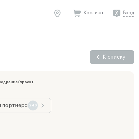
Корзина
Вход
К списку
недрение/проект
я партнера
248