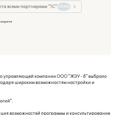
та всеми партнерами "1С"
575686
 задача
тво управляющей компании ООО "ЖЭУ - 8" выбрало
лагодаря широким возможностям настройки и
огий".
рация возможностей программы и консультирование