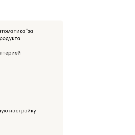
втоматика"за
продукта
алтерией
ную настройку