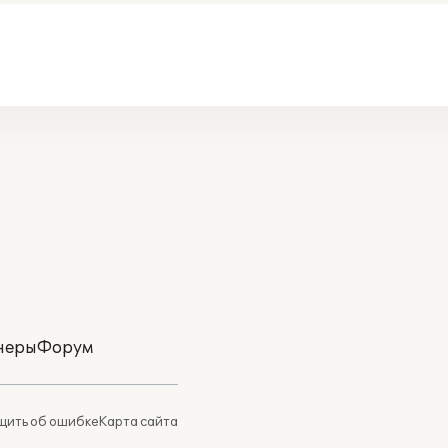
неры
Форум
ить об ошибке
Карта сайта