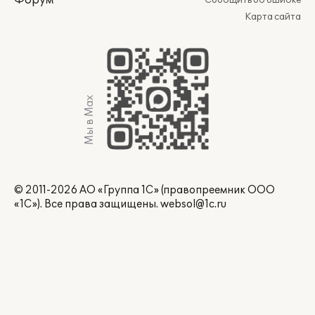
Форум
Сообщить об ошибке
Карта сайта
Мы в Max
© 2011-2026 АО «Группа 1С» (правопреемник ООО
«1С»). Все права защищены.
websol@1c.ru