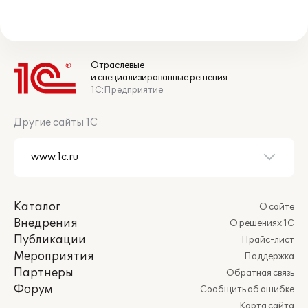
Отраслевые
и специализированные решения
1С:Предприятие
Другие сайты 1С
Каталог
О сайте
Внедрения
О решениях 1С
Публикации
Прайс-лист
Мероприятия
Поддержка
Партнеры
Обратная связь
Форум
Сообщить об ошибке
Карта сайта