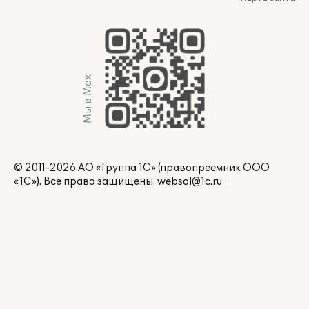
Мы в Max
© 2011-2026 АО «Группа 1С» (правопреемник ООО
«1С»). Все права защищены.
websol@1c.ru