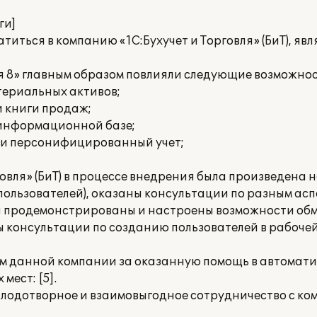
ги]
иться в компанию «1С:Бухучет и Торговля» (БиТ), я
я 8» главным образом повлияли следующие возможнос
териальных активов;
и книги продаж;
 информационной базе;
 и персонифицированный учет;
овля» (БиТ) в процессе внедрения была произведена 
пользователей), оказаны консультации по разным асп
и продемонстрированы и настроены возможности об
 консультации по созданию пользователей в рабочей
м данной компании за оказанную помощь в автомати
ест: [5].
лодотворное и взаимовыгодное сотрудничество с ком