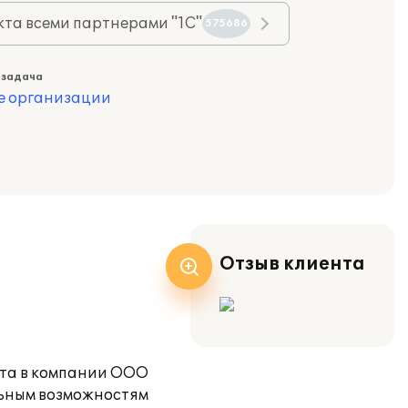
та всеми партнерами "1С"
575686
 задача
е организации
Отзыв клиента
ета в компании ООО
льным возможностям