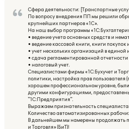
Сфера деятельности: [Транспортные услу
По вопросу внедрения ПП мы решили обрат
крупнейших партнеров «1С».
На наш выбор программы «1С:Бухгалтери
• ведение учета основных средств и нема
• ведение кассовой книги, книги покупок 
• учет нескольких организаций в единой
• сдача регламентированной отчетности
• налоговый учет.
Специалистами фирмы «1С:Бухучет и Торг
политики, настройка прав пользователя (
хорошем профессиональном уровне, был
другими конфигурациями, предоставлены
"1С:Предприятия".
Выражаем признательность специалиста
Количество автоматизированных рабочих м
В дальнейшем мы намерены продолжать п
и Торговля» (БиТ)!