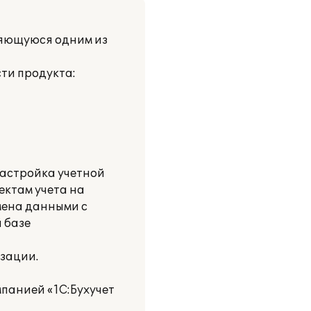
вляющуюся одним из
ти продукта:
настройка учетной
ектам учета на
мена данными с
 базе
зации.
панией «1С:Бухучет