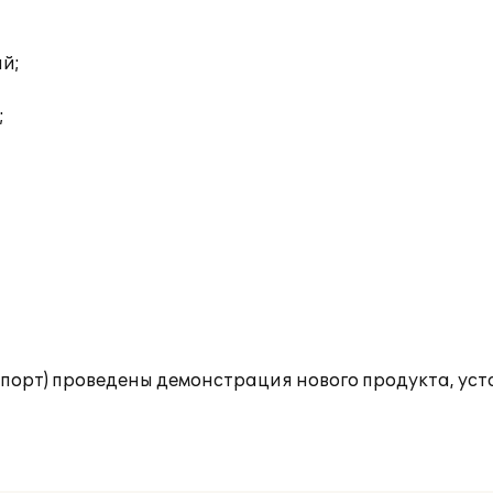
ий;
;
опорт) проведены демонстрация нового продукта, ус