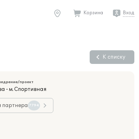
Корзина
Вход
К списку
недрение/проект
ва - м. Спортивная
я партнера
7794