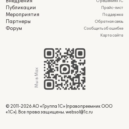
Внедрения
О решениях 1С
Публикации
Прайс-лист
Мероприятия
Поддержка
Партнеры
Обратная связь
Форум
Сообщить об ошибке
Карта сайта
Мы в Max
© 2011-2026 АО «Группа 1С» (правопреемник ООО
«1С»). Все права защищены.
websol@1c.ru