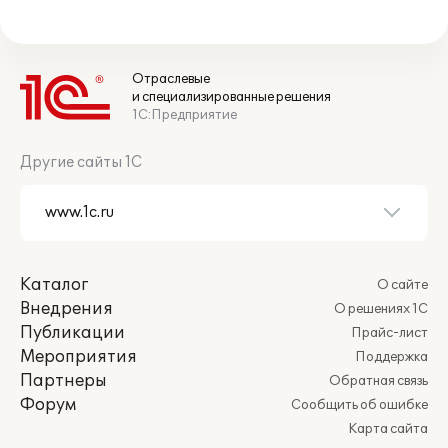
Отраслевые
и специализированные решения
1С:Предприятие
Другие сайты 1С
Каталог
О сайте
Внедрения
О решениях 1С
Публикации
Прайс-лист
Мероприятия
Поддержка
Партнеры
Обратная связь
Форум
Сообщить об ошибке
Карта сайта