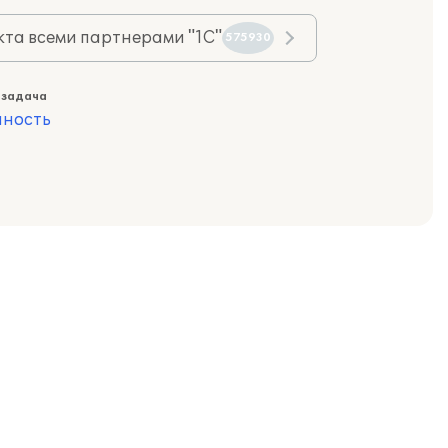
та всеми партнерами "1С"
575930
 задача
ность