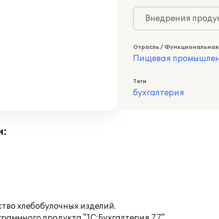
Внедрения продук
Отрасль / Функциональная
Пищевая промышлен
Теги
бухгалтерия
и:
ство хлебобулочных изделий.
аммного продукта "1С:Бухгалтерия 7.7".