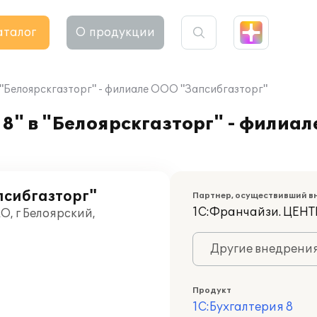
аталог
О продукции
 "Белоярскгазторг" - филиале ООО "Запсибгазторг"
8" в "Белоярскгазторг" - филиа
псибгазторг"
Партнер, осуществивший в
1С:Франчайзи. ЦЕ
, г Белоярский,
Другие внедрени
Продукт
1С:Бухгалтерия 8