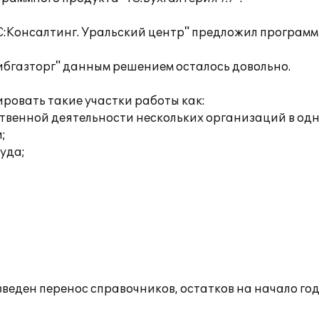
:Консалтинг. Уральский центр" предложил программн
ибгазторг" данным решением осталось довольно.
ровать такие участки работы как:
яйственной деятельности нескольких организаций в о
;
руда;
изведен перенос справочников, остатков на начало го