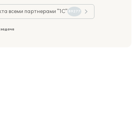
та всеми партнерами "1С"
89277
 задача