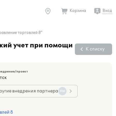
Корзина
Вход
авление торговлей 8"
кий учет при помощи
К списку
недрение/проект
тск
ругие внедрения партнера
516
влей 8