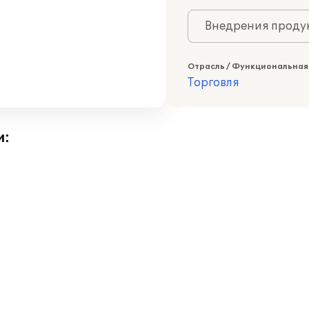
Внедрения продук
Отрасль / Функциональная
Торговля
и: