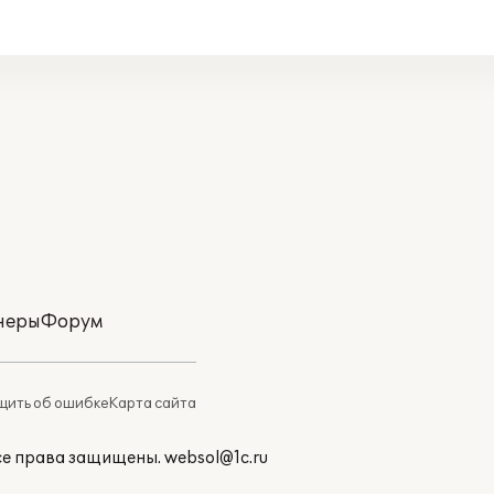
неры
Форум
ить об ошибке
Карта сайта
Все права защищены.
websol@1c.ru