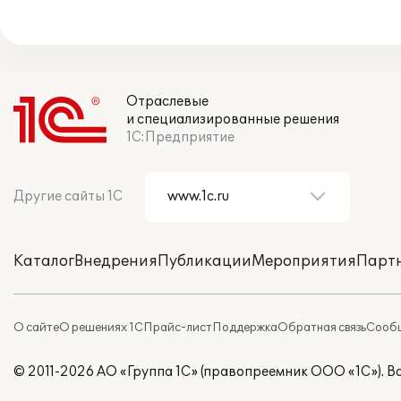
Отраслевые
и специализированные решения
1С:Предприятие
Другие сайты 1С
Каталог
Внедрения
Публикации
Мероприятия
Парт
О сайте
О решениях 1С
Прайс-лист
Поддержка
Обратная связь
Сообщ
© 2011-2026 АО «Группа 1С» (правопреемник ООО «1С»). 