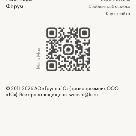
Форум
Сообщить об ошибке
Карта сайта
Мы в Max
© 2011-2026 АО «Группа 1С» (правопреемник ООО
«1С»). Все права защищены.
websol@1c.ru