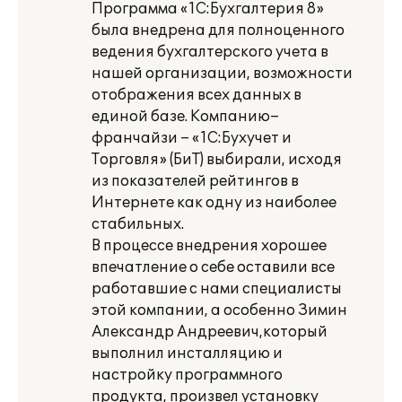
Программа «1С:Бухгалтерия 8»
была внедрена для полноценного
ведения бухгалтерского учета в
нашей организации, возможности
отображения всех данных в
единой базе. Компанию–
франчайзи – «1С:Бухучет и
Торговля» (БиТ) выбирали, исходя
из показателей рейтингов в
Интернете как одну из наиболее
стабильных.
В процессе внедрения хорошее
впечатление о себе оставили все
работавшие с нами специалисты
этой компании, а особенно Зимин
Александр Андреевич,который
выполнил инсталляцию и
настройку программного
продукта, произвел установку