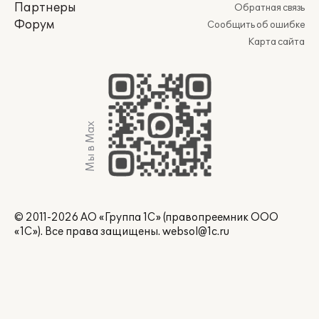
Партнеры
Обратная связь
Форум
Сообщить об ошибке
Карта сайта
Мы в Max
© 2011-2026 АО «Группа 1С» (правопреемник ООО
«1С»). Все права защищены.
websol@1c.ru