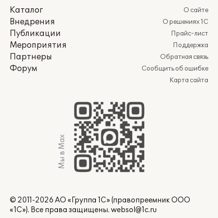
Каталог
О сайте
Внедрения
О решениях 1С
Публикации
Прайс-лист
Мероприятия
Поддержка
Партнеры
Обратная связь
Форум
Сообщить об ошибке
Карта сайта
Мы в Max
© 2011-2026 АО «Группа 1С» (правопреемник ООО
«1С»). Все права защищены.
websol@1c.ru