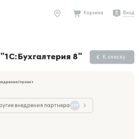
Корзина
Вход
"1С:Бухгалтерия 8"
К списку
недрение/проект
ругие внедрения партнера
259