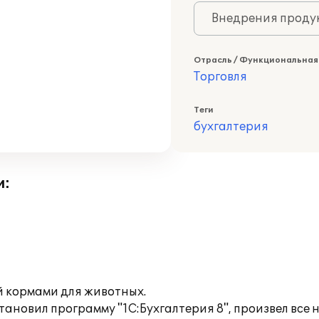
Внедрения продук
Отрасль / Функциональная
Торговля
Теги
бухгалтерия
и:
й кормами для животных.
становил программу "1С:Бухгалтерия 8", произвел вс