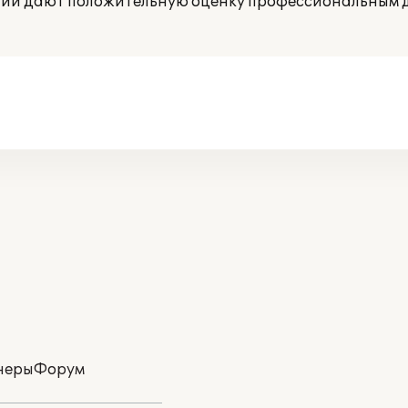
нии дают положительную оценку профессиональным 
неры
Форум