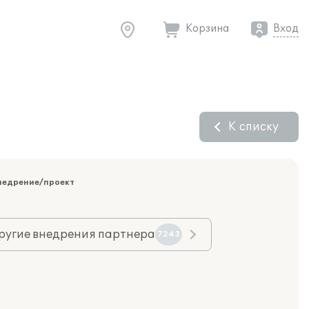
Корзина
Вход
К списку
недрение/проект
ругие внедрения партнера
7243