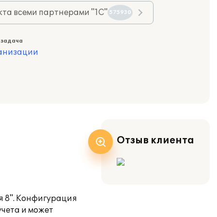
та всеми партнерами "1С"
575930
 задача
ганизации
Отзыв клиента
я 8". Конфигурация
учета и может