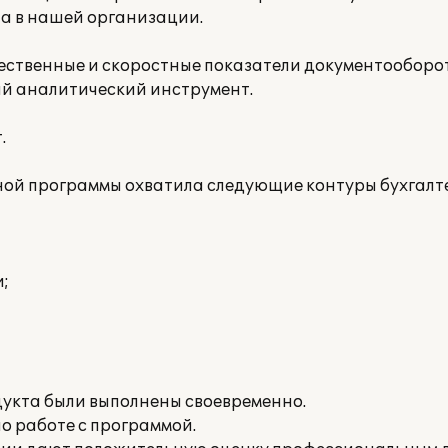
та в нашей организации.
ественные и скоростные показатели документооборо
ый аналитический инструмент.
.
й программы охватила следующие контуры бухгалте
;
дукта были выполнены своевременно.
о работе с программой.