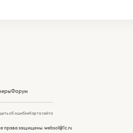
неры
Форум
ить об ошибке
Карта сайта
Все права защищены.
websol@1c.ru