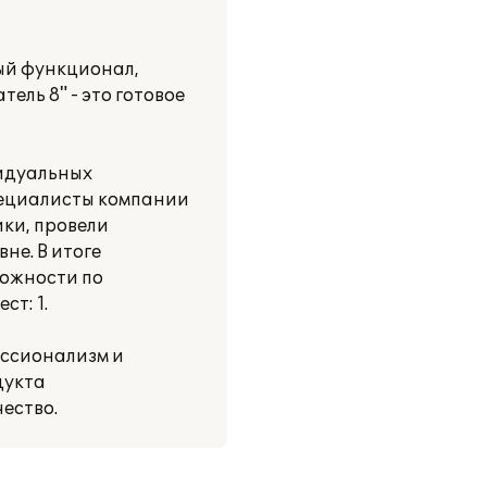
ый функционал,
ль 8" - это готовое
видуальных
пециалисты компании
ики, провели
не. В итоге
можности по
т: 1.
ессионализм и
дукта
ество.