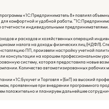
программы «1С:Предприниматель 8» повлиял объемн
я комфортной и удобной работы. "1С:Предпринимате
ия отчетности индивидуальными предпринимателями.
доходов и расходов и хозяйственных операций инди
иками налога на доходы физических лиц (НДФЛ). С
 инсталляцию ПП, произвели настройку учетной полит
али консультации на хорошем профессиональном уров
рованную систему, которая предоставила новые воз
мпании. Количество автоматизированных рабочих мес
нии «1С:Бухучет и Торговля » (БиТ) за высокий проф
мам, проявленные при внедрении программного про
аем положительно и планируем дальнейшее сотруднич