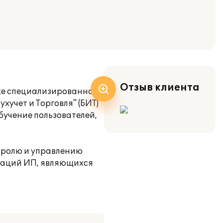
Отзыв клиента
вке специализированной
хучет и Торговля" (БИТ)
бучение пользователей,
нтролю и управлению
ераций ИП, являющихся