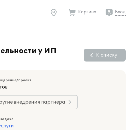
Корзина
Вход
ельности у ИП
К списку
недрение/проект
тов
ругие внедрения партнера
 задача
слуги