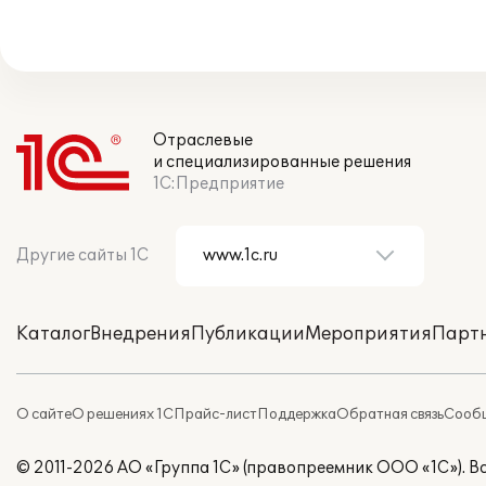
Отраслевые
и специализированные решения
1С:Предприятие
Другие сайты 1С
Каталог
Внедрения
Публикации
Мероприятия
Парт
О сайте
О решениях 1С
Прайс-лист
Поддержка
Обратная связь
Сообщ
© 2011-2026 АО «Группа 1С» (правопреемник ООО «1С»). 