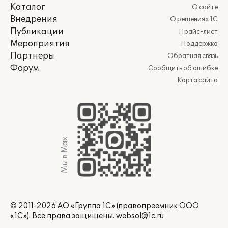
Каталог
О сайте
Внедрения
О решениях 1С
Публикации
Прайс-лист
Мероприятия
Поддержка
Партнеры
Обратная связь
Форум
Сообщить об ошибке
Карта сайта
Мы в Max
© 2011-2026 АО «Группа 1С» (правопреемник ООО
«1С»). Все права защищены.
websol@1c.ru