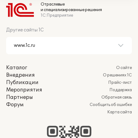
Отраслевые
и специализированные решения
1С:Предприятие
Другие сайты 1С
Каталог
О сайте
Внедрения
О решениях 1С
Публикации
Прайс-лист
Мероприятия
Поддержка
Партнеры
Обратная связь
Форум
Сообщить об ошибке
Карта сайта