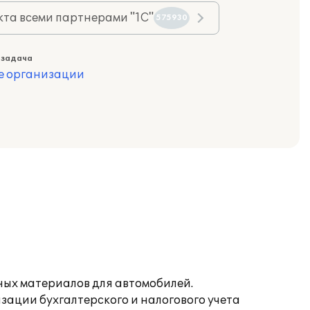
та всеми партнерами "1С"
575930
 задача
е организации
ных материалов для автомобилей.
ации бухгалтерского и налогового учета