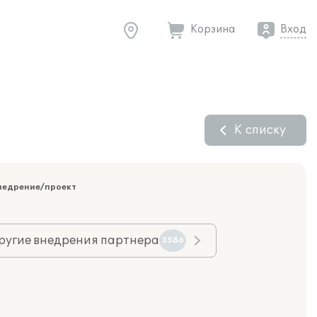
Корзина
Вход
К списку
недрение/проект
ругие внедрения партнера
3586