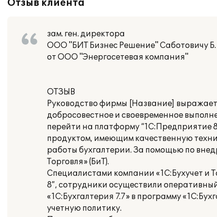
Отзыв клиента
зам. ген. директора
ООО "БИТ Бизнес Решение" Саботовичу Б. 
от ООО "Энергосетевая компания"
ОТЗЫВ
Руководство фирмы [Название] выражает б
добросовестное и своевременное выполне
перейти на платформу “1С:Предприятие 
продуктом, имеющим качественную техн
работы бухгалтерии. За помощью по внед
Торговля» (БиТ).
Специалистами компании «1С:Бухучет и Т
8”, сотрудники осуществили оперативны
«1С:Бухгалтерия 7.7» в программу «1С:Бу
учетную политику.