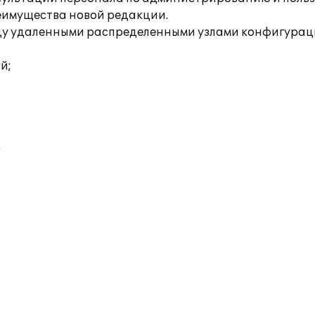
еимущества новой редакции.
у удаленными распределенными узлами конфигурац
й;
;