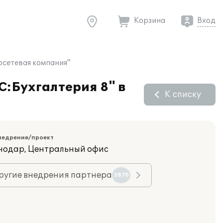
Корзина
Вход
осетевая компания"
С:Бухгалтерия 8" в
К списку
недрение/проект
снодар, Центральный офис
ругие внедрения партнера
3870