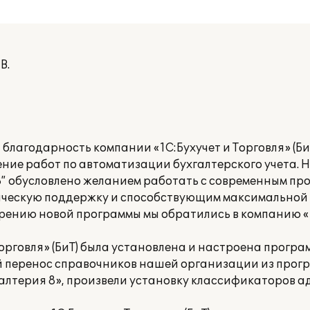
В.
лагодарность компании «1С:Бухучет и Торговля» (БиТ
ние работ по автоматизации бухгалтерского учета.
8” обусловлено желанием работать с современным п
ическую поддержку и способствующим максимальной
рению новой программы мы обратились в компанию «1
орговля» (БиТ) была установлена и настроена програ
й перенос справочников нашей организации из прог
хгалтерия 8», произвели установку классификаторов 