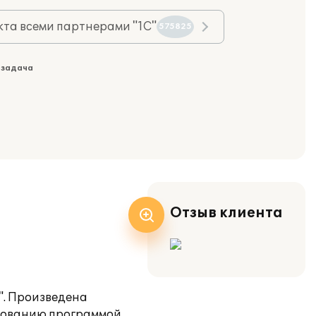
та всеми партнерами "1С"
575825
 задача
Отзыв клиента
". Произведена
зованию программой.