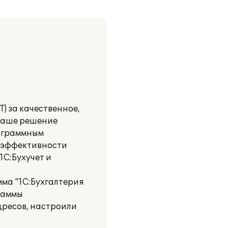
) за качественное,
 Наше решение
рограммным
 эффективности
С:Бухучет и
мма “1С:Бухгалтерия
раммы
адресов, настроили