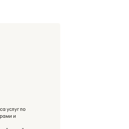
а услуг по
арами и