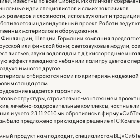
ией, известны по всей Сибири. Их отличает совреме
нальные идеи специалистов и самих заказчиков.
х размеров и сложности, используя опыт и традици
рабатывается индивидуальный проект. Работы ведут
твенных материалов и оборудования.
й Финляндии, Швеции, Германии компания предлагает
русской или финской бани; светозвуковые модули, 
т листьев, звуки водопада и т.д.); кислородные инга
 эффект «звездного неба» или палитру цветов с пер
оздуха и многое другое.
материалы отбираются нами по критериям надежной 
ровым стандартам.
рудование выдается гарантия.
говые структуры, строительно-монтажные и проектн
ие, лечебно-оздоровительные комплексы, частные ли
ия и учета 23.11.2010 мы обратились в фирму «СибТе
Нам было предложено прикладное решение «1С:Компл
ммный продукт нам подходит, специалистом ВЦ «СибТ