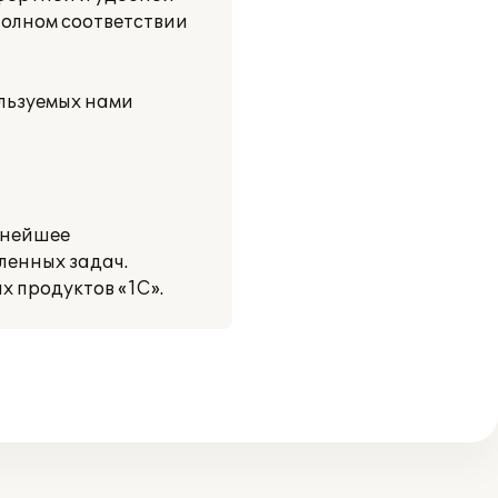
полном соответствии
льзуемых нами
ьнейшее
ленных задач.
 продуктов «1С».