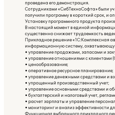
проведена его демонстрация.
Сотрудниками «СибТехноСофта» были учт
получили программу в короткий срок, и о
Установку программного продукта произ
В настоящий момент в единой информацио
существенно снижает трудоемкость веден
Прикладное решение «1С:Комплексная ав
информационную систему, охватывающую 
• управление продажами, запасами и зак
• управление отношениями с клиентами (
• ценообразование;
• оперативное ресурсное планирование;
• управление денежными средствами и в
• упрощенный производственный учет;
• управление основными средствами и о
• бухгалтерский и налоговый учет, регла
• расчет зарплаты и управление персона
• мониторинг и анализ эффективности дл
Функционал выбранного прикладного ре