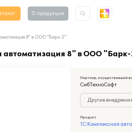
аталог
О продукции
оматизация 8" в ООО "Барк-2"
 автоматизация 8" в ООО "Барк-
Партнер, осуществивший в
СибТехноСофт
Другие внедрени
Продукт
1С:Комплексная авт