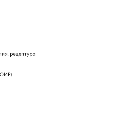
лия, рецептура
ТОИР)