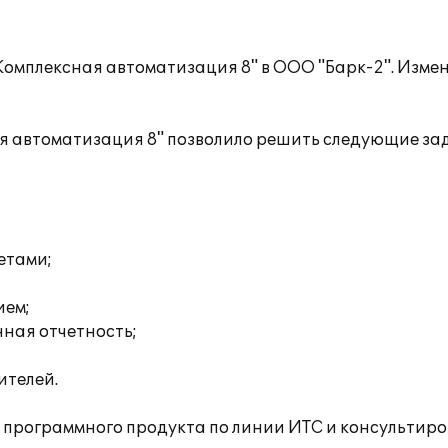
Комплексная автоматизация 8" в ООО "Барк-2". Изме
я автоматизация 8" позволило решить следующие за
етами;
ием;
нная отчетность;
ителей.
 программного продукта по линии ИТС и консультир