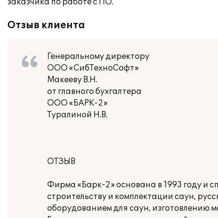
заказчика по работе с ПО.
Отзыв клиента
Генеральному директору
ООО «СибТехноСофт»
Макееву В.Н.
от главного бухгалтера
ООО «БАРК-2»
Туралиной Н.В.
ОТЗЫВ
Фирма «Барк-2» основана в 1993 году и с
строительству и комплектации саун, русс
оборудованием для саун, изготовлению ме