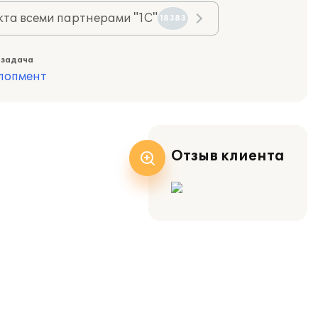
та всеми партнерами "1С"
18383
 задача
лопмент
Отзыв клиента