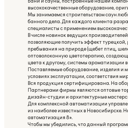
Бани и сауны, построенные нашей компан
высококачественные оборудование, ориги
Мы занимаемся строительством саун любы
банного дела. Для каждого клиента раз
специалисты с применением высококачес
В числе новинок ведущих производителе
позволяющие получить эффект турецкой, 
пребывания на природе (щебет птиц, шелес
оптоволоконную цветотерапию, создающую
цвета к другому, системы ароматизации в
Поставляемые оборудование, изделия и 
условиях эксплуатации, соответствия ми
Вся продукция сертифицирована. На обо
Партнерами фирмы являются оптовые тор
дизайн-студии и архитектурные мастерск
Для комплексной автоматизации управлен
из наиболее известных в Новосибирске. 
автоматизация 8».
Чтобы мы убедились, что данный програ