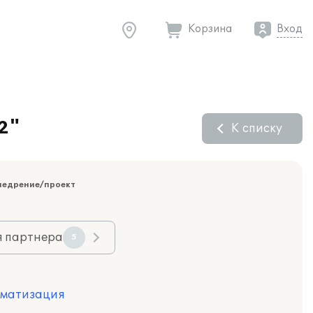
Корзина
Вход
2"
К списку
недрение/проект
я партнера
5
оматизация