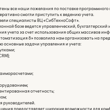
ены все наши пожелания по поставке программного 
перативно смогли приступить к ведению учета.
вели специалисты ВЦ «СибТехноСофт».
нной базе ведется управленческий, бухгалтерский и 
ия учета за счет использования общих массивов ин
томатизация 8» позволила нам организовать на пр
основные задачи управления и учета:
упками;
CRM);
заиморасчетами;
борудованием;
ментированная отчетность;
лом;
я руководителей.
шения предоставляет широкие возможности для ком