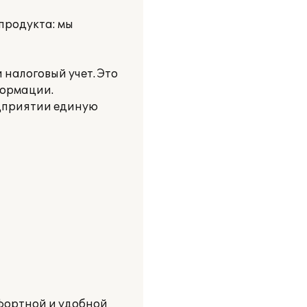
продукта: мы
налоговый учет. Это
формации.
едприятии единую
фортной и удобной