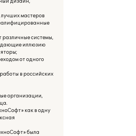
нный дизайн,
и лучших мастеров
 квалифицированные
 различные системы,
создающие иллюзию
ляторы;
еходом от одного
работы в российских
ые организации,
ца.
хноСофт» как в одну
ексная
ехноСофт» была