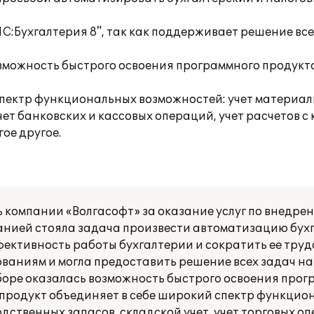
С:Бухгалтерия 8", так как поддерживает решение все
можность быстрого освоения программного продукта
спектр функциональных возможностей: учет материа
учет банковских и кассовых операций, учет расчетов с
ое другое.
компании «Волгасофт» за оказание услуг по внедре
панией стояла задача произвести автоматизацию бух
ффективность работы бухгалтерии и сократить ее тру
ованиям и могла предоставить решение всех задач н
оре оказалась возможность быстрого освоения прог
 продукт объединяет в себе широкий спектр функцио
ственных запасов, складской учет, учет торговых оп