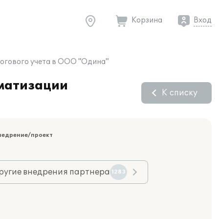
Корзина
Вход
логового учета в ООО "Одина"
оматизации
К списку
недрение/проект
ругие внедрения партнера
1283