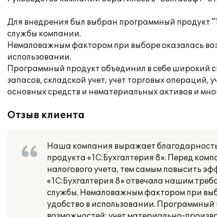
Для внедрения был выбран программный продукт "1
службы компании.
Немаловажным фактором при выборе оказалась воз
использовании.
Программный продукт объединил в себе широкий 
запасов, складской учет, учет торговых операций, 
основных средств и нематериальных активов и мног
Отзыв клиента
Наша компания выражает благодарность 
продукта «1С:Бухгалтерия 8». Перед ком
налогового учета, тем самым повысить э
«1С:Бухгалтерия 8» отвечала нашим треб
службы. Немаловажным фактором при выб
удобство в использовании. Программный
возможностей: учет материально-производ