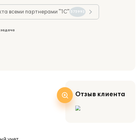
та всеми партнерами "1С"
575993
 задача
Отзыв клиента
ый учет.