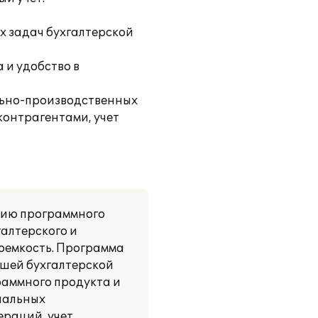
х задач бухгалтерской
 и удобство в
льно-производственных
 контрагентами, учет
нию программного
галтерского и
доемкость. Программа
ашей бухгалтерской
раммного продукта и
нальных
ераций, учет