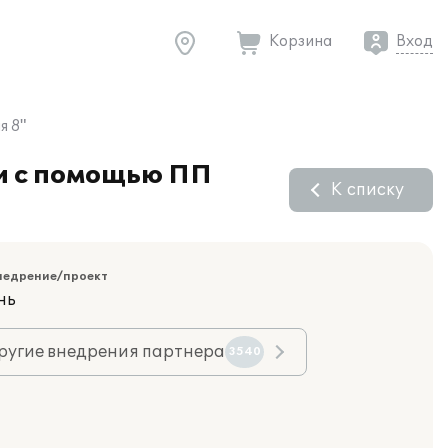
Корзина
Вход
я 8"
и с помощью ПП
К списку
недрение/проект
нь
ругие внедрения партнера
3540