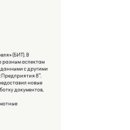
ля» (БИТ). В
о разным аспектам
 данными с другими
:Предприятия 8".
предоставил новые
ботку документов,
амотные