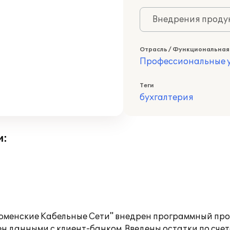
Внедрения продук
Отрасль / Функциональная
Профессиональные у
Теги
бухгалтерия
и:
юменские Кабельные Сети" внедрен программный прод
н данными с клиент-банком. Введены остатки по счет