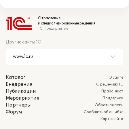
Отраслевые
и специализированные решения
1С:Предприятие
Другие сайты 1С
Каталог
О сайте
Внедрения
О решениях 1С
Публикации
Прайс-лист
Мероприятия
Поддержка
Партнеры
Обратная связь
Форум
Сообщить об ошибке
Карта сайта