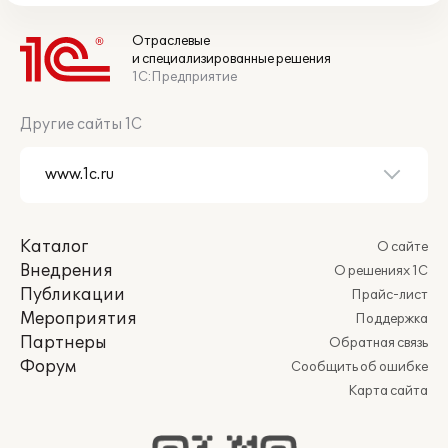
Отраслевые
и специализированные решения
1С:Предприятие
Другие сайты 1С
Каталог
О сайте
Внедрения
О решениях 1С
Публикации
Прайс-лист
Мероприятия
Поддержка
Партнеры
Обратная связь
Форум
Сообщить об ошибке
Карта сайта