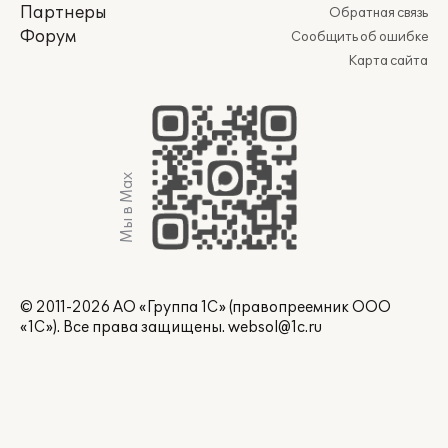
Партнеры
Обратная связь
Форум
Сообщить об ошибке
Карта сайта
Мы в Max
© 2011-2026 АО «Группа 1С» (правопреемник ООО
«1С»). Все права защищены.
websol@1c.ru