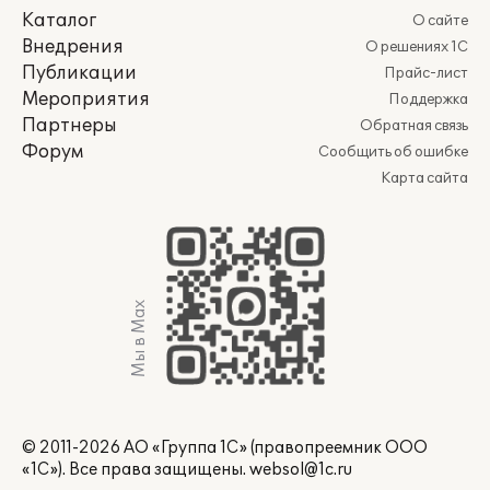
Каталог
О сайте
Внедрения
О решениях 1С
Публикации
Прайс-лист
Мероприятия
Поддержка
Партнеры
Обратная связь
Форум
Сообщить об ошибке
Карта сайта
Мы в Max
© 2011-2026 АО «Группа 1С» (правопреемник ООО
«1С»). Все права защищены.
websol@1c.ru