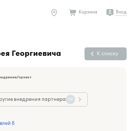
Корзина
Вход
ея Георгиевича
К списку
недрение/проект
ругие внедрения партнера
53
влей 8