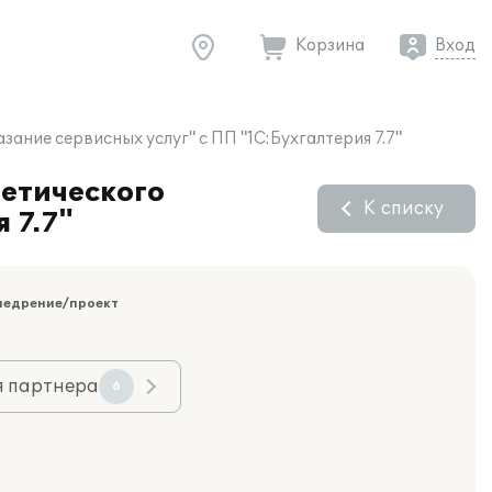
Корзина
Вход
ание сервисных услуг" с ПП "1С:Бухгалтерия 7.7"
гетического
К списку
 7.7"
недрение/проект
я партнера
6