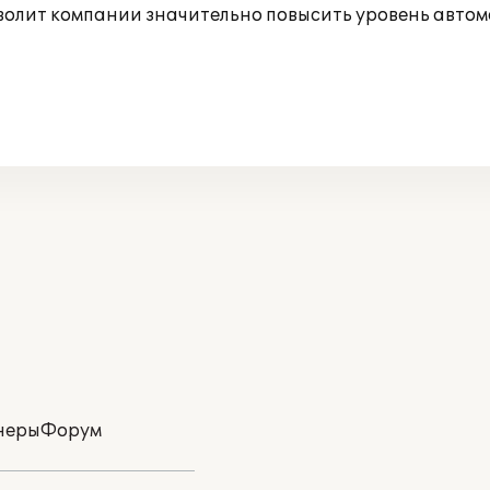
зволит компании значительно повысить уровень авто
неры
Форум