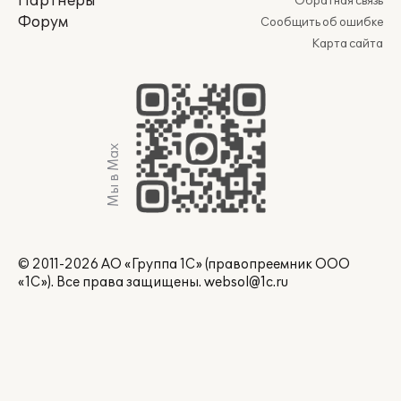
Партнеры
Обратная связь
Форум
Сообщить об ошибке
Карта сайта
Мы в Max
© 2011-2026 АО «Группа 1С» (правопреемник ООО
«1С»). Все права защищены.
websol@1c.ru