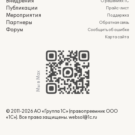
Внедрения
О решениях 1С
Публикации
Прайс-лист
Мероприятия
Поддержка
Партнеры
Обратная связь
Форум
Сообщить об ошибке
Карта сайта
Мы в Max
© 2011-2026 АО «Группа 1С» (правопреемник ООО
«1С»). Все права защищены.
websol@1c.ru