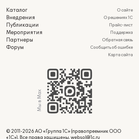
Каталог
О сайте
Внедрения
О решениях 1С
Публикации
Прайс-лист
Мероприятия
Поддержка
Партнеры
Обратная связь
Форум
Сообщить об ошибке
Карта сайта
Мы в Max
© 2011-2026 АО «Группа 1С» (правопреемник ООО
«1С»). Все права защищены.
websol@1c.ru