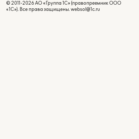
© 2011-2026 АО «Группа 1С» (правопреемник ООО
«1С»). Все права защищены.
websol@1c.ru