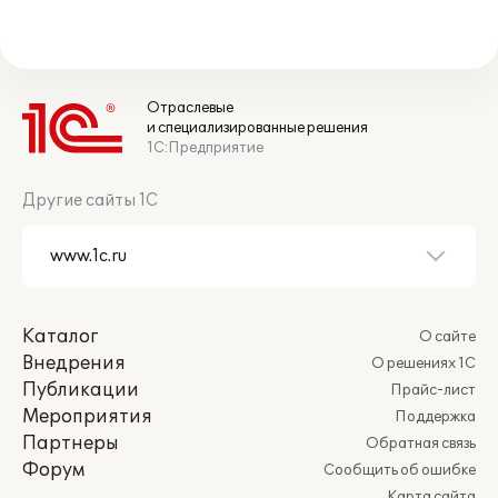
Отраслевые
и специализированные решения
1С:Предприятие
Другие сайты 1С
Каталог
О сайте
Внедрения
О решениях 1С
Публикации
Прайс-лист
Мероприятия
Поддержка
Партнеры
Обратная связь
Форум
Сообщить об ошибке
Карта сайта