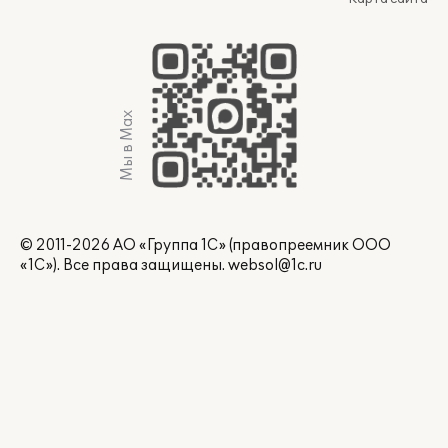
Мы в Max
© 2011-2026 АО «Группа 1С» (правопреемник ООО
«1С»). Все права защищены.
websol@1c.ru