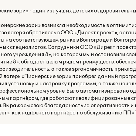
кие зори» - один из лучших детских оздоровительны
онерские зори» возникла необходимость в оптимит
дство лагеря обратилось в ООО «Директ проект», орг
 на соответствующем рынке в Волгограде и Волгогр
ных специалистов. Сотрудники ООО «Директ проект»
ого учреждения 8», на котором мы и остановили свой
тие 8», обладает целым рядом преимуществ: обеспеч
роизводительность, а также эргономичность прикла
 лагерь «Пионерские зори» приобрел данный прогр
л установку и настройку программы, а также начал
профессиональном уровне. Было автоматизировано од
ным партнёром, где работают квалифицированные с
 Выражаем свою благодарность за оперативность и 
кт», как надёжного партнёра по обслуживанию ПП «