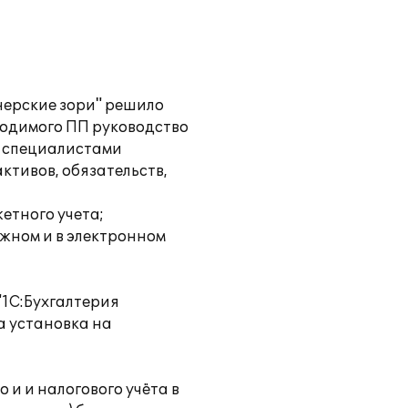
нерские зори" решило
ходимого ПП руководство
д специалистами
тивов, обязательств,
етного учета;
ажном и в электронном
"1С:Бухгалтерия
а установка на
и и налогового учёта в