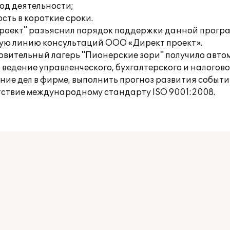
од деятельности;
сть в короткие сроки.
оект" разъяснил порядок поддержки данной програ
ую линию консультаций ООО «Директ проект».
овительный лагерь "Пионерские зори" получило авт
ведение управленческого, бухгалтерского и налоговог
ие дел в фирме, выполнить прогноз развития событ
тствие международному стандарту ISO 9001:2008.