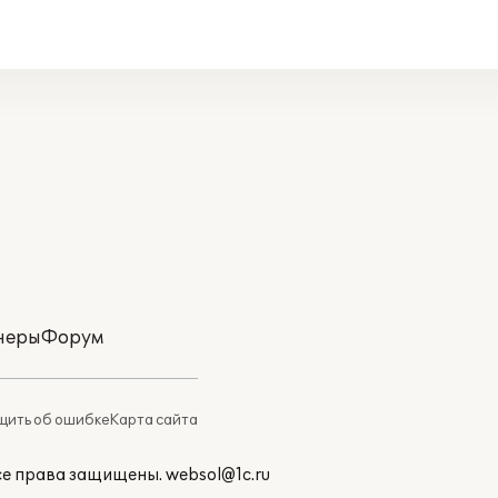
неры
Форум
ить об ошибке
Карта сайта
Все права защищены.
websol@1c.ru