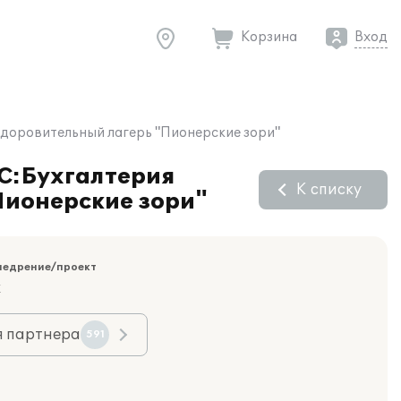
Корзина
Вход
здоровительный лагерь "Пионерские зори"
1С:Бухгалтерия
К списку
Пионерские зори"
недрение/проект
к
я партнера
591