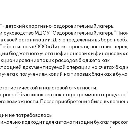
 - детский спортивно-оздоровительный лагерь.
и руководство МДОУ "Оздоровительный лагерь "Пио
 в своей организации. Для определения выбора необ
 обратилось в ООО «Директ проект», поставив пере
ии бюджетного учета нефинансовых и финансовых ак
анкционирование таких расходов бюджета как:
истрацией документируемой операции на счетах бюдж
учета с получением копий на типовых бланках в бум
татистической и налоговой отчетности.
роект" был выполнен показ программного продукта 
го возможности. После приобретения была выполнен
ии не потребовалась.
имально подходит для автоматизации бухгалтерского 