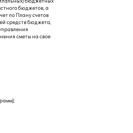
ципальных) бюджетных
стного бюджетов, а
ет по Плану счетов
ей средств бюджета,
 управления
нения сметы на свое
рамм);