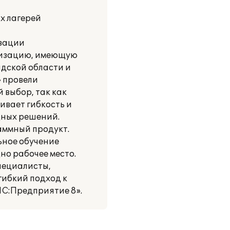
х лагерей
изации
анизацию, имеющую
адской области и
 провели
 выбор, так как
ивает гибкость и
дных решений.
аммный продукт.
ьное обучение
но рабочее место.
пециалисты,
гибкий подход к
1С:Предприятие 8».