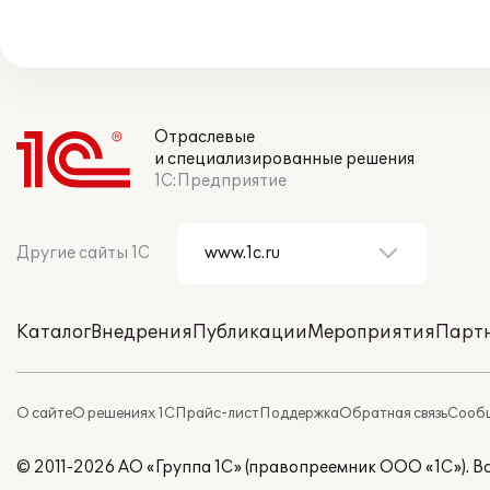
Отраслевые
и специализированные решения
1С:Предприятие
Другие сайты 1С
Каталог
Внедрения
Публикации
Мероприятия
Парт
О сайте
О решениях 1С
Прайс-лист
Поддержка
Обратная связь
Сообщ
© 2011-2026 АО «Группа 1С» (правопреемник ООО «1С»). 