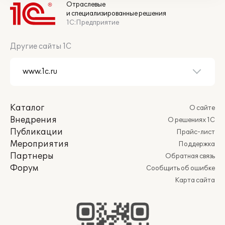
Отраслевые
и специализированные решения
1С:Предприятие
Другие сайты 1С
Каталог
О сайте
Внедрения
О решениях 1С
Публикации
Прайс-лист
Мероприятия
Поддержка
Партнеры
Обратная связь
Форум
Сообщить об ошибке
Карта сайта