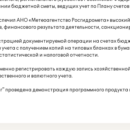
ии бюджетной сметы, ведущих учет по Плану счетов
еспечил АНО «Метеоагентство Росгидромета» высоки
в, финансового результата деятельности, санкцион
истрацией документируемой операции на счетах бюдж
учета с получением копий на типовых бланках в бума
татистической и налоговой отчетности.
менно регистрировать каждую запись хозяйственной о
ственного и валютного учета.
 проведена демонстрация программного продукта и