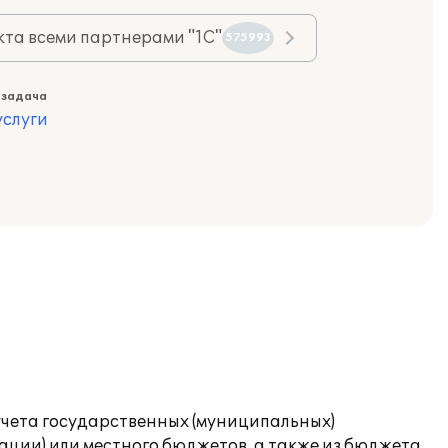
та всеми партнерами "1С"
575993
 задача
слуги
учета государственных (муниципальных)
ции) или местного бюджетов, а также из бюджета