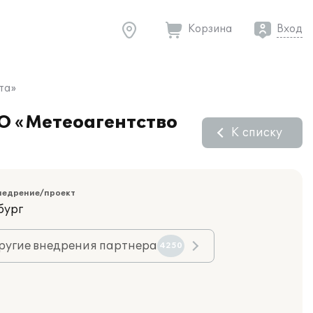
Корзина
Вход
та»
О «Метеоагентство
К списку
недрение/проект
бург
ругие внедрения партнера
4250