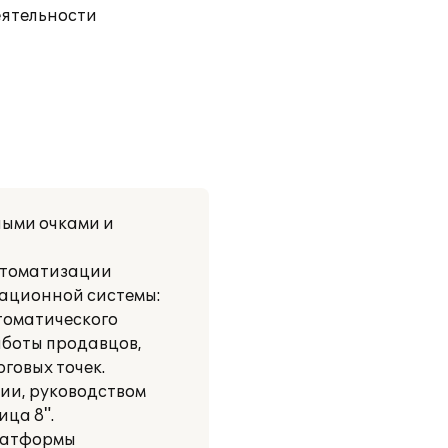
еятельности
ными очками и
втоматизации
мационной системы:
томатического
аботы продавцов,
говых точек.
ии, руководством
ица 8".
платформы