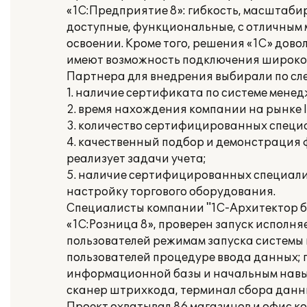
«1С:Предприятие 8»: гибкость, масштаби
доступные, функциональные, с отличным 
освоении. Кроме того, решения «1С» дов
имеют возможность подключения широког
Партнера для внедрения выбирали по с
1. наличие сертификата по системе менед
2. время нахождения компании на рынке IT
3. количество сертифицированных специа
4. качественный подбор и демонстрация
реализует задачи учета;
5. наличие сертифицированных специали
настройку торгового оборудования.
Специалисты компании "1С-Архитектор б
«1С:Розница 8», проверен запуск исполня
пользователей режимам запуска системы
пользователей процедуре ввода данных;
информационной базы и начальным навык
сканер штрихкода, терминал сбора данны