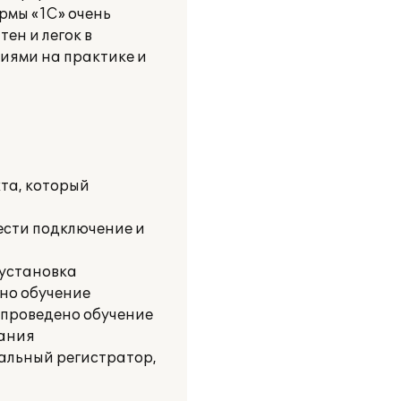
рмы «1С» очень
ен и легок в
иями на практике и
та, который
ести подключение и
 установка
ено обучение
 проведено обучение
вания
альный регистратор,