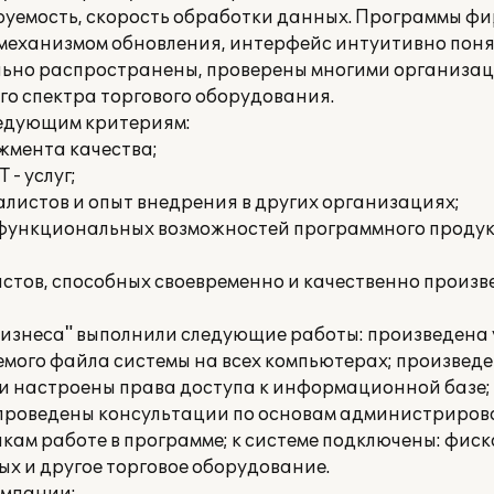
руемость, скорость обработки данных. Программы фи
механизмом обновления, интерфейс интуитивно понят
ольно распространены, проверены многими организац
о спектра торгового оборудования.
ледующим критериям:
жмента качества;
 - услуг;
листов и опыт внедрения в других организациях;
 функциональных возможностей программного продук
стов, способных своевременно и качественно произв
изнеса" выполнили следующие работы: произведена
емого файла системы на всех компьютерах; произвед
 и настроены права доступа к информационной базе;
 проведены консультации по основам администриро
ам работе в программе; к системе подключены: фиск
х и другое торговое оборудование.