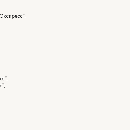
Экспресс";
о";
с";