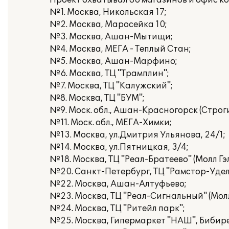
Проект охватывал 86 магазинов и офис к
№1. Москва, Никольская 17;
№2. Москва, Маросейка 10;
№3. Москва, Ашан-Мытищи;
№4. Москва, МЕГА - Теплый Стан;
№5. Москва, Ашан-Марфино;
№6. Москва, ТЦ "Трамплин";
№7. Москва, ТЦ "Калужский";
№8. Москва, ТЦ "БУМ";
№9. Моск. обл., Ашан-Красногорск (Строги
№11. Моск. обл., МЕГА-Химки;
№13. Москва, ул.Дмитрия Ульянова, 24/1;
№14. Москва, ул.Пятницкая, 3/4;
№18. Москва, ТЦ "Реал-Братеево" (Молл Гэ
№20. Санкт-Петербург, ТЦ "Рамстор-Уде
№22. Москва, Ашан-Алтуфьево;
№23. Москва, ТЦ "Реал-Сигнальный" (Молл
№24. Москва, ТЦ "Ритейл парк";
№25. Москва, Гипермаркет "НАШ", Бибире