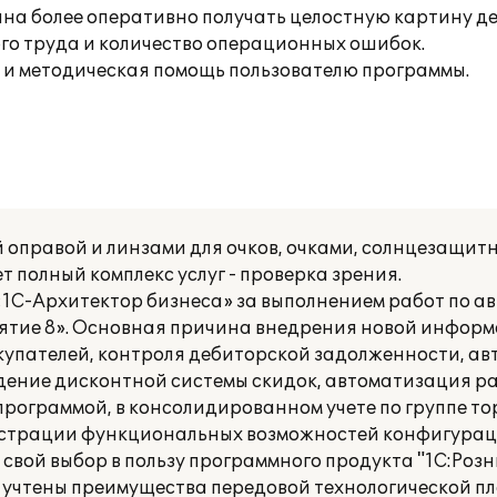
ина более оперативно получать целостную картину д
го труда и количество операционных ошибок.
 и методическая помощь пользователю программы.
оправой и линзами для очков, очками, солнцезащит
т полный комплекс услуг - проверка зрения.
1С-Архитектор бизнеса» за выполнением работ по а
ятие 8». Основная причина внедрения новой инфор
купателей, контроля дебиторской задолженности, ав
едение дисконтной системы скидок, автоматизация р
программой, в консолидированном учете по группе тор
нстрации функциональных возможностей конфигурац
вой выбор в пользу программного продукта "1С:Розн
 учтены преимущества передовой технологической 