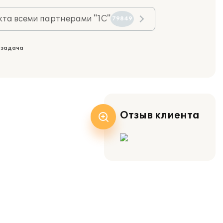
та всеми партнерами "1С"
79849
 задача
Отзыв клиента