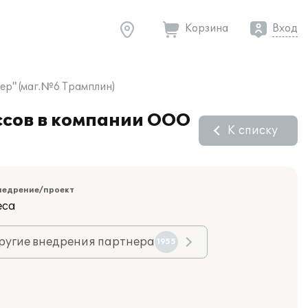
Корзина
Вход
ер" (маг.№6 Трамплин)
ссов в компании ООО
К списку
недрение/проект
еса
ругие внедрения партнера
1955