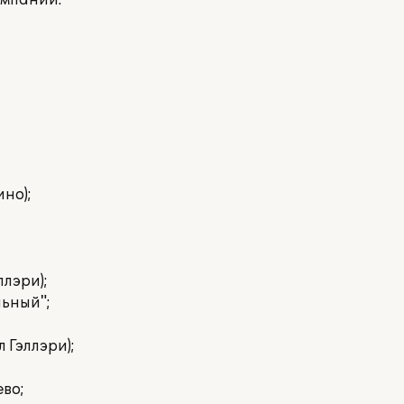
омпании:
но);
ллэри);
льный";
 Гэллэри);
во;