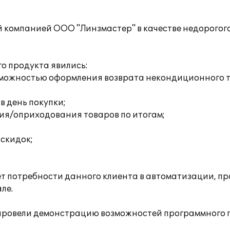
й компанией ООО "Линзмастер" в качестве недорогог
о продукта явились:
возможностью оформления возврата некондиционного 
 в день покупки;
ия/оприходования товаров по итогам;
скидок;
ет потребности данного клиента в автоматизации, п
ле.
 провели демонстрацию возможностей программного 