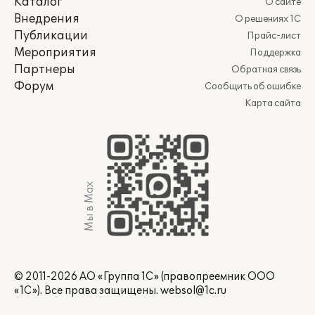
Каталог
О сайте
Внедрения
О решениях 1С
Публикации
Прайс-лист
Мероприятия
Поддержка
Партнеры
Обратная связь
Форум
Сообщить об ошибке
Карта сайта
Мы в Max
© 2011-2026 АО «Группа 1С» (правопреемник ООО
«1С»). Все права защищены.
websol@1c.ru